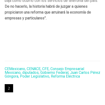
baja como ocurrió con los servicios de telefonía del país.
De no hacerlo, la historia habrá de juzgar a quienes
propiciaron una reforma que arruinará la economía de
empresas y particulares”.
CEMexicano
,
CENACE
,
CFE
,
Consejo Empresarial
Mexicano
,
diputados
,
Gobierno Federal
,
Juan Carlos Pérez
Góngora
,
Poder Legislativo
,
Reforma Eléctrica