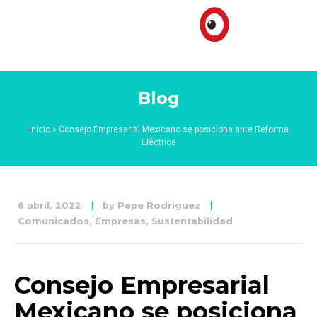
Blog
Inicio
»
Consejo Empresarial Mexicano se posiciona ante Reforma
Eléctrica
6 abril, 2022
by
Pepe Rodriguez
Comunicados
,
Empresas
,
Sustentabilidad
Consejo Empresarial
Mexicano se posiciona