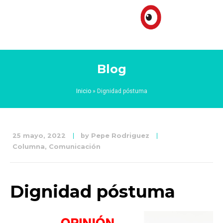
Blog
Inicio
»
Dignidad póstuma
25 mayo, 2022
by
Pepe Rodriguez
Columna
,
Comunicación
Dignidad póstuma