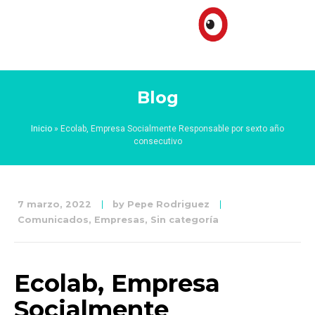
Blog
Inicio
»
Ecolab, Empresa Socialmente Responsable por sexto año
consecutivo
7 marzo, 2022
by
Pepe Rodriguez
Comunicados
,
Empresas
,
Sin categoría
Ecolab, Empresa
Socialmente