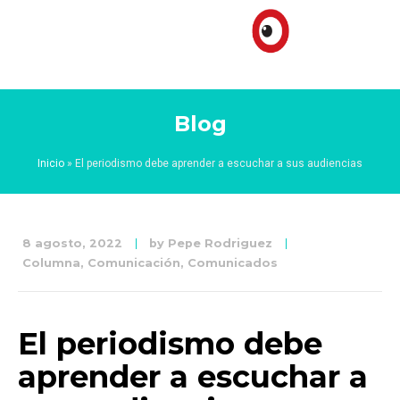
Blog
Inicio
»
El periodismo debe aprender a escuchar a sus audiencias
8 agosto, 2022
by
Pepe Rodriguez
Columna
,
Comunicación
,
Comunicados
El periodismo debe
aprender a escuchar a