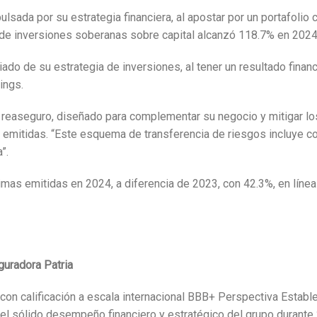
ulsada por su estrategia financiera, al apostar por un portafoli
e de inversiones soberanas sobre capital alcanzó 118.7% en 202
do de su estrategia de inversiones, al tener un resultado financi
ings.
easeguro, diseñado para complementar su negocio y mitigar los r
s emitidas. “Este esquema de transferencia de riesgos incluye c
”.
imas emitidas en 2024, a diferencia de 2023, con 42.3%, en línea
guradora Patria
on calificación a escala internacional BBB+ Perspectiva Estable), 
e el sólido desempeño financiero y estratégico del grupo durante