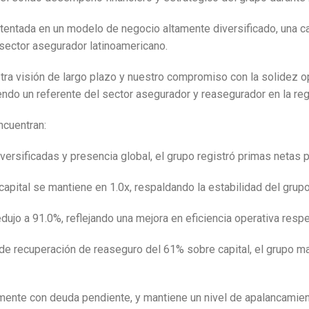
stentada en un modelo de negocio altamente diversificado, una ca
 sector asegurador latinoamericano.
stra visión de largo plazo y nuestro compromiso con la solidez o
ndo un referente del sector asegurador y reasegurador en la regi
ncuentran:
versificadas y presencia global, el grupo registró primas netas 
 capital se mantiene en 1.0x, respaldando la estabilidad del grupo
edujo a 91.0%, reflejando una mejora en eficiencia operativa resp
 de recuperación de reaseguro del 61% sobre capital, el grupo m
mente con deuda pendiente, y mantiene un nivel de apalancamiento