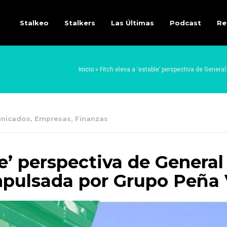
Stalkeo
Stalkers
Las Últimas
Podcast
Re
Inicio
»
Fitch eleva a ‘estable’ perspectiva de Gener
nicados
,
Empresas
,
Finanzas
le’ perspectiva de Genera
impulsada por Grupo Peña