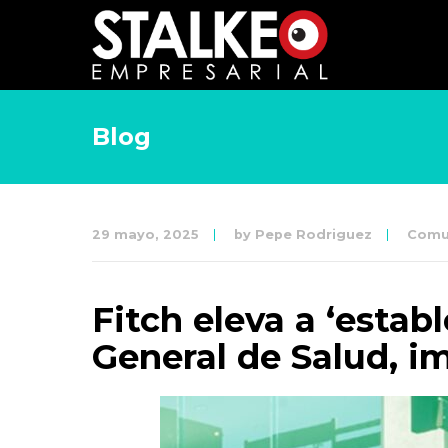
Blog
29 mayo, 2025
by
Pepe Rodriguez
Comu
Fitch eleva a ‘estab
General de Salud, 