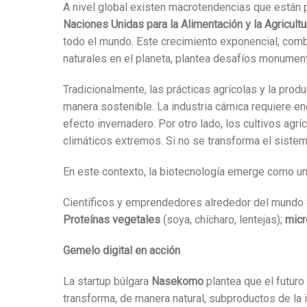
A nivel global existen macrotendencias que están p
Naciones Unidas para la Alimentación y la Agricultu
todo el mundo. Este crecimiento exponencial, comb
naturales en el planeta, plantea desafíos monumenta
Tradicionalmente, las prácticas agrícolas y la pro
manera sostenible. La industria cárnica requiere e
efecto invernadero. Por otro lado, los cultivos ag
climáticos extremos. Si no se transforma el sistem
En este contexto, la biotecnología emerge como una
Científicos y emprendedores alrededor del mundo
Proteínas vegetales
(soya, chícharo, lentejas);
micr
Gemelo digital en acción
La startup búlgara
Nasekomo
plantea que el futur
transforma, de manera natural, subproductos de la i