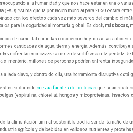
reocupando a la humanidad y que nos hace estar en una o varias 
ra
(FAO) estima que la población mundial para 2050 estará entre
inado con los efectos cada vez más severos del cambio climátic
les para la seguridad alimentaria global. Es decir,
más bocas, 
ducción de carne, tal como las conocemos hoy, no serán suficient
normes cantidades de agua, tierra y energía. Además, contribuye
rícolas enfrentan amenazas como la desertificación, la pérdida d
a alimentario, millones de personas podrían enfrentar insegurida
 aliada clave, y dentro de ella, una herramienta disruptiva est
 están explorando
nuevas fuentes de proteínas
que sean sostenib
oalgas
(espirulina, chlorella);
hongos y micoproteínas; insectos co
o de la alimentación animal sostenible podría ser del tamaño de 
ndustria agrícola y de bebidas en valiosos nutrientes y proteína