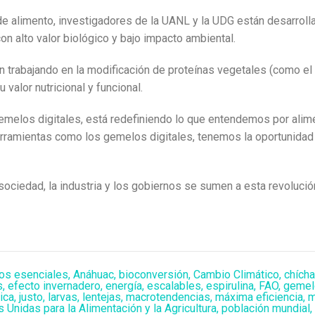
de alimento, investigadores de la UANL y la UDG están desarroll
on alto valor biológico y bajo impacto ambiental.
n trabajando en la modificación de proteínas vegetales (como el
valor nutricional y funcional.
gemelos digitales, está redefiniendo lo que entendemos por alim
ramientas como los gemelos digitales, tenemos la oportunidad d
sociedad, la industria y los gobiernos se sumen a esta revolució
os esenciales
,
Anáhuac
,
bioconversión
,
Cambio Climático
,
chícha
s
,
efecto invernadero
,
energía
,
escalables
,
espirulina
,
FAO
,
gemelo
ica
,
justo
,
larvas
,
lentejas
,
macrotendencias
,
máxima eficiencia
,
m
 Unidas para la Alimentación y la Agricultura
,
población mundial
,