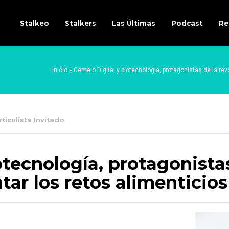
Stalkeo
Stalkers
Las Últimas
Podcast
Re
Inicio
»
Gemelo Digital y biotecnología, protagonistas de la rev
rticulista Invitado
otecnología, protagonistas
tar los retos alimenticio