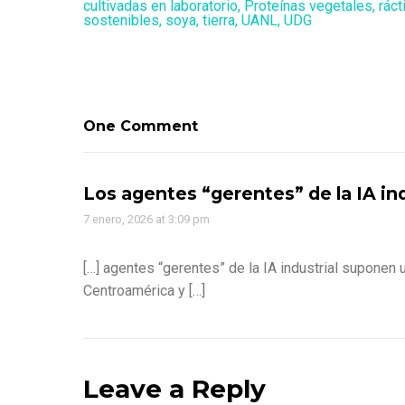
cultivadas en laboratorio
,
Proteínas vegetales
,
ráct
sostenibles
,
soya
,
tierra
,
UANL
,
UDG
One Comment
Los agentes “gerentes” de la IA ind
7 enero, 2026 at 3:09 pm
[…] agentes “gerentes” de la IA industrial suponen 
Centroamérica y […]
Leave a Reply