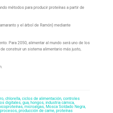
ando métodos para producir proteínas a partir de
 amaranto y el árbol de Ramón) mediante
ento. Para 2050, alimentar al mundo será uno de los
e construir un sistema alimentario más justo,
n.
ro
,
chlorella
,
ciclos de alimentación
,
controles
s digitales
,
gua
,
hongos
,
industria cárnica
,
icoproteínas
,
microalgas
,
Mosca Soldado Negra
,
procesos
,
producción de carne
,
proteínas