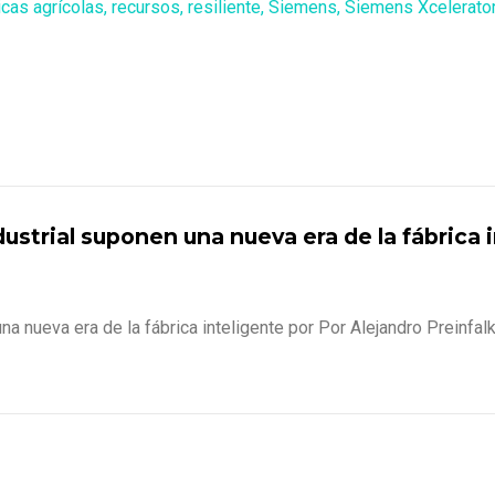
icas agrícolas
,
recursos
,
resiliente
,
Siemens
,
Siemens Xcelerato
ustrial suponen una nueva era de la fábrica 
una nueva era de la fábrica inteligente por Por Alejandro Preinf