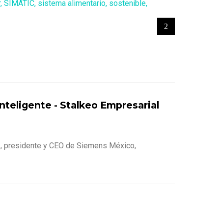
r
,
SIMATIC
,
sistema alimentario
,
sostenible
,
inteligente - Stalkeo Empresarial
alk, presidente y CEO de Siemens México,