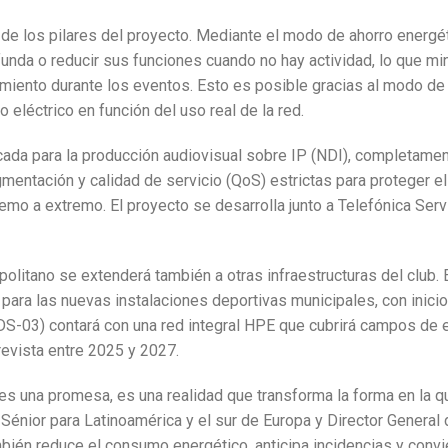
 de los pilares del proyecto. Mediante el modo de ahorro energé
da o reducir sus funciones cuando no hay actividad, lo que min
miento durante los eventos. Esto es posible gracias al modo de
mo eléctrico en función del uso real de la red.
cada para la producción audiovisual sobre IP (NDI), completamen
mentación y calidad de servicio (QoS) estrictas para proteger el 
remo a extremo. El proyecto se desarrolla junto a Telefónica Ser
olitano se extenderá también a otras infraestructuras del club.
para las nuevas instalaciones deportivas municipales, con inici
 DS-03) contará con una red integral HPE que cubrirá campos de
revista entre 2025 y 2027.
 no es una promesa, es una realidad que transforma la forma en l
Sénior para Latinoamérica y el sur de Europa y Director General 
mbién reduce el consumo energético, anticipa incidencias y convi