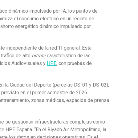
tico dinámico impulsado por IA, los puntos de
imiza el consumo eléctrico en un recinto de
 ahorro energético dinámico impulsado por
te independiente de la red TI general. Esta
tráfico de alto
bitrate
característico de las
vicios Audiovisuales y
HPE
, con pruebas de
 En la Ciudad del Deporte (parcelas DS-01 y DS-02),
o previsto en el primer semestre de 2026.
 entrenamiento, zonas médicas, espacios de prensa
a que se gestionan infraestructuras complejas como
de HPE España. “En el Riyadh Air Metropolitano, la
erte los datos en decisiones operativas. Es el