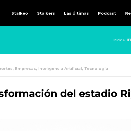
Stalkeo
Stalkers
Las Últimas
Podcast
Re
Inicio
»
HPE
portes
,
Empresas
,
Inteligencia Artificial
,
Tecnología
sformación del estadio Ri