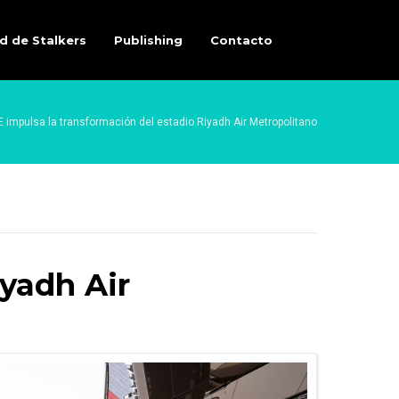
d de Stalkers
Publishing
Contacto
 impulsa la transformación del estadio Riyadh Air Metropolitano
yadh Air