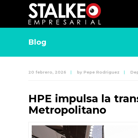
Blog
20 febrero, 2026
by
Pepe Rodriguez
De
HPE impulsa la tran
Metropolitano