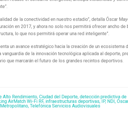
te”.
calidad de la conectividad en nuestro estadio”, detalla Óscar May
ración en 2017, y ahora no solo nos permitirá ofrecer ancho de 
ctura, lo que nos permitirá operar una red inteligente”.
senta un avance estratégico hacia la creación de un ecosistema d
 la vanguardia de la innovación tecnológica aplicada al deporte,
rio que marcarán el futuro de los grandes recintos deportivos.
e Alto Rendimiento
,
Ciudad del Deporte
,
detección predictiva de
ing AirMatch Wi-Fi RF
,
infraestructuras deportivas
,
IP
,
NDI
,
Ósca
 Metropolitano
,
Telefónica Servicios Audiovisuales