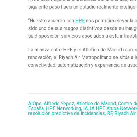
siguiente paso hacia un estadio realmente inteligen
“Nuestro acuerdo con
HPE
nos permitirá elevar la 
sido uno de sus rasgos distintivos desde su inaugu
su disposición servicios asociados a esta infraestru
La alianza entre HPE y el Atlético de Madrid repre
renovación, el Riyadh Air Metropolitano se sitúa a
conectividad, automatización y experiencia de usua
AIOps
,
Alfredo Yepez
,
Atlético de Madrid
,
Centro d
España
,
HPE Networking
,
IA
,
IA HPE Aruba Network
resolución predictiva de incidencias
,
RF
,
Riyadh Air