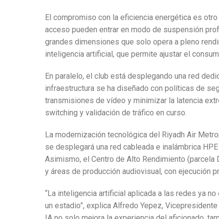
El compromiso con la eficiencia energética es otro
acceso pueden entrar en modo de suspensión profun
grandes dimensiones que solo opera a pleno rendi
inteligencia artificial, que permite ajustar el consu
En paralelo, el club está desplegando una red dedi
infraestructura se ha diseñado con políticas de seg
transmisiones de vídeo y minimizar la latencia ext
switching y validación de tráfico en curso.
La modernización tecnológica del Riyadh Air Metrop
se desplegará una red cableada e inalámbrica HPE 
Asimismo, el Centro de Alto Rendimiento (parcela
y áreas de producción audiovisual, con ejecución p
“La inteligencia artificial aplicada a las redes ya
un estadio”, explica Alfredo Yepez, Vicepresidente 
IA no solo mejora la experiencia del aficionado, ta