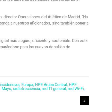
o, director Operaciones del Atlético de Madrid. “Ha
banda a nuestros aficionados, sino también poner a
igital más seguro, eficiente y sostenible. Con esta
 preparándose para los nuevos desafíos de
 incidencias
,
Europa
,
HPE Aruba Central
,
HPE
r Mayo
,
radiofrecuencia
,
red TI general
,
red Wi-Fi
,