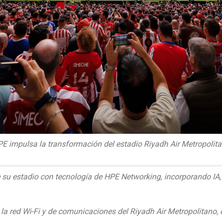
E impulsa la transformación del estadio Riyadh Air Metropolit
e su estadio con tecnología de HPE Networking, incorporando IA,
e la red Wi-Fi y de comunicaciones del Riyadh Air Metropolitan