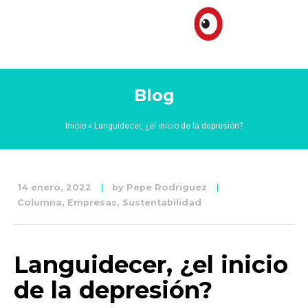
Blog
Inicio
»
Languidecer, ¿el inicio de la depresión?
14 enero, 2022
by
Pepe Rodriguez
Columna
,
Empresas
,
Sustentabilidad
Languidecer, ¿el inicio
de la depresión?