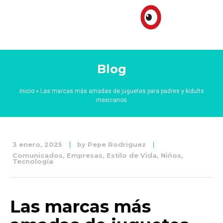
Blog
Inicio
»
Las marcas más amadas de juguetes para padres y kidults
mexicanos
3 enero, 2025
by
Pepe Rodriguez
Comunicados
,
Empresas
,
Estilo de Vida
,
Niños
,
Tecnología
Las marcas más