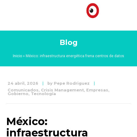
Blog
Inicio
»
México: infraestructura energética frena centros de datos
24 abril, 2026
by
Pepe Rodriguez
Comunicados
,
Crisis Management
,
Empresas
,
Gobierno
,
Tecnología
México:
infraestructura