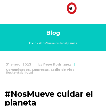
Blog
Inicio
»
#NosMueve cuidar el planeta
31 enero, 2023
by
Pepe Rodriguez
Comunicados
,
Empresas
,
Estilo de Vida
,
Sustentabilidad
#NosMueve cuidar el
planeta