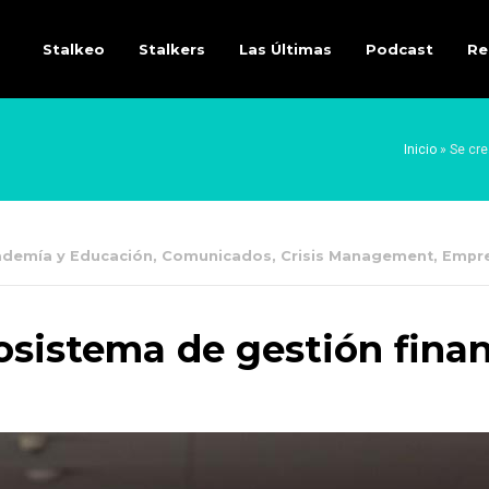
Stalkeo
Stalkers
Las Últimas
Podcast
Re
Inicio
»
Se cre
demía y Educación
,
Comunicados
,
Crisis Management
,
Empr
osistema de gestión finan