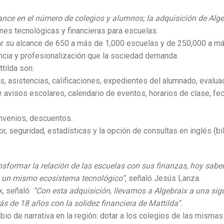
ance en el número de colegios y alumnos; la adquisición de Alg
es tecnológicas y financieras para escuelas.
liar su alcance de 650 a más de 1,000 escuelas y de 250,000 a m
encia y profesionalización que la sociedad demanda.
tilda son:
os, asistencias, calificaciones, expedientes del alumnado, eval
a
: avisos escolares, calendario de eventos, horarios de clase, fe
nvenios, descuentos.
r, seguridad, estadísticas y la opción de consultas en inglés (bil
ansformar la relación de las escuelas con sus finanzas, hoy sab
jo un mismo ecosistema tecnológico”
, señaló Jesús Lanza.
x, señaló:
“Con esta adquisición, llevamos a Algebraix a una si
ás de 18 años con la solidez financiera de Mattilda”
.
mbio de narrativa en la región: dotar a los colegios de las mism