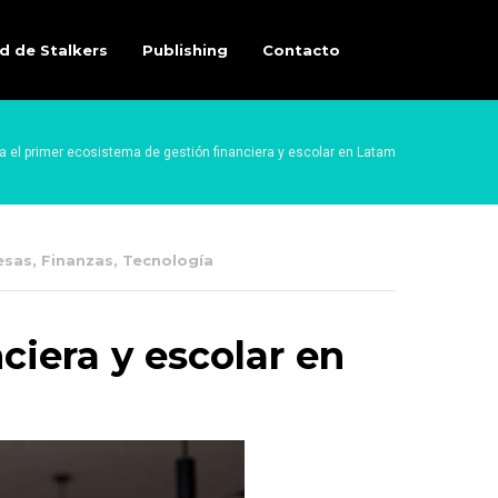
d de Stalkers
Publishing
Contacto
a el primer ecosistema de gestión financiera y escolar en Latam
esas
,
Finanzas
,
Tecnología
ciera y escolar en