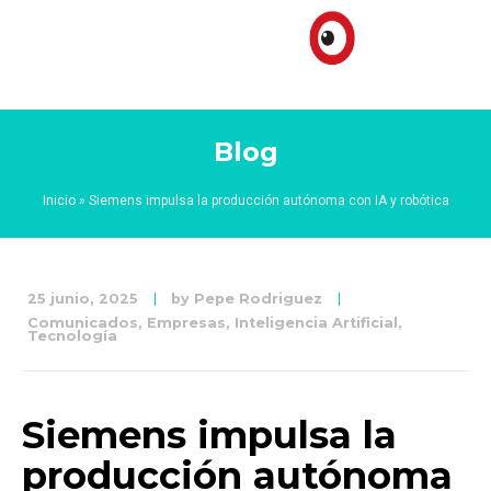
Blog
Inicio
»
Siemens impulsa la producción autónoma con IA y robótica
25 junio, 2025
by
Pepe Rodriguez
Comunicados
,
Empresas
,
Inteligencia Artificial
,
Tecnología
Siemens impulsa la
producción autónoma