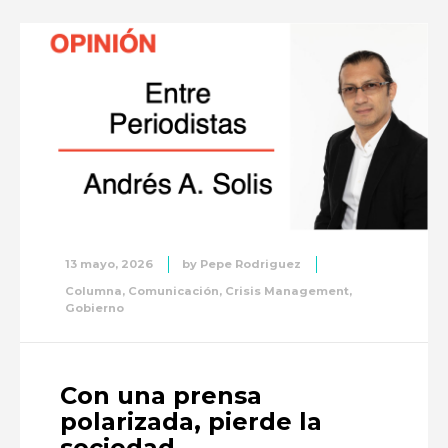
13 mayo, 2026
by
Pepe Rodriguez
Columna
,
Comunicación
,
Crisis Management
,
Gobierno
Con una prensa
polarizada, pierde la
sociedad