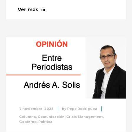
Ver más
7 noviembre, 2025
by
Pepe Rodriguez
Columna
,
Comunicación
,
Crisis Management
,
Gobierno
,
Política