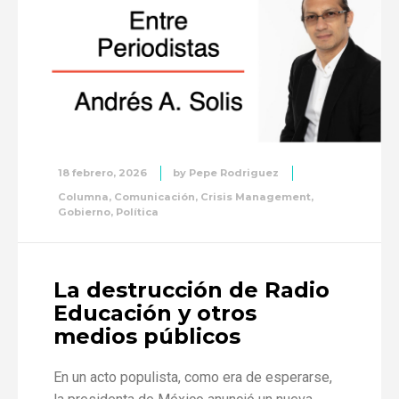
18 febrero, 2026
by
Pepe Rodriguez
Columna
,
Comunicación
,
Crisis Management
,
Gobierno
,
Política
La destrucción de Radio
Educación y otros
medios públicos
En un acto populista, como era de esperarse,