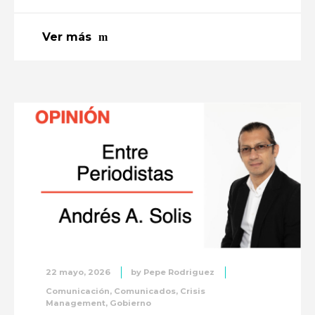
Ver más
22 mayo, 2026
by
Pepe Rodriguez
Comunicación
,
Comunicados
,
Crisis
Management
,
Gobierno