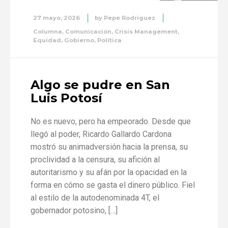
27 mayo, 2026
by
Pepe Rodriguez
Columna
,
Comunicación
,
Crisis Management
,
Equidad
,
Gobierno
,
Política
Algo se pudre en San
Luis Potosí
No es nuevo, pero ha empeorado. Desde que
llegó al poder, Ricardo Gallardo Cardona
mostró su animadversión hacia la prensa, su
proclividad a la censura, su afición al
autoritarismo y su afán por la opacidad en la
forma en cómo se gasta el dinero público. Fiel
al estilo de la autodenominada 4T, el
gobernador potosino, […]