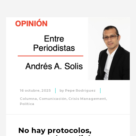
16 octubre, 2025
by
Pepe Rodriguez
Columna
,
Comunicación
,
Crisis Management
,
Política
No hay protocolos,