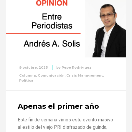
9 octubre, 2025
by
Pepe Rodriguez
Columna
,
Comunicación
,
Crisis Management
,
Política
Apenas el primer año
Este fin de semana vimos este evento masivo
al estilo del viejo PRI disfrazado de guinda,