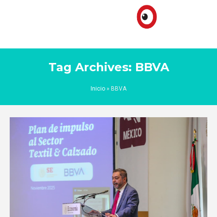
Tag Archives: BBVA
Inicio
»
BBVA