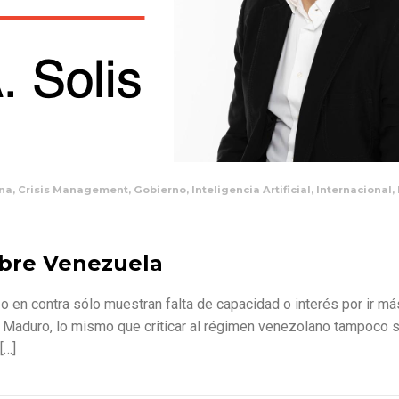
na
,
Crisis Management
,
Gobierno
,
Inteligencia Artificial
,
Internacional
,
obre Venezuela
 en contra sólo muestran falta de capacidad o interés por ir más al
 Maduro, lo mismo que criticar al régimen venezolano tampoco s
[…]