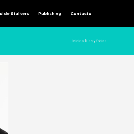
d de Stalkers
Publishing
Contacto
Inicio
»
filias y fobias