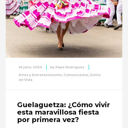
16 julio, 2024
by
Pepe Rodriguez
Artes y Entretenimiento
,
Comunicados
,
Estilo
de Vida
Guelaguetza: ¿Cómo vivir
esta maravillosa fiesta
por primera vez?