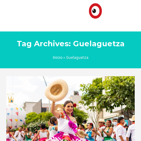
Tag Archives: Guelaguetza
Inicio
»
Guelaguetza