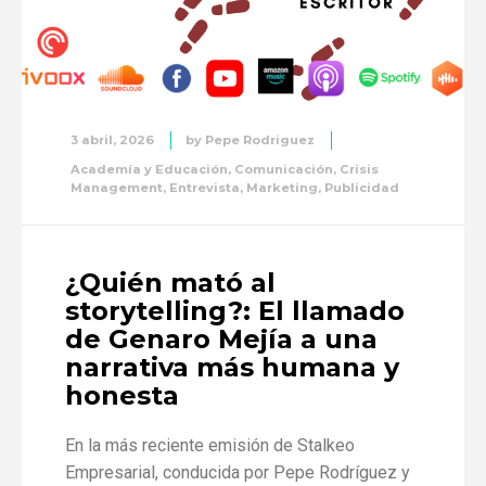
3 abril, 2026
by
Pepe Rodriguez
Academía y Educación
,
Comunicación
,
Crisis
Management
,
Entrevista
,
Marketing
,
Publicidad
¿Quién mató al
storytelling?: El llamado
de Genaro Mejía a una
narrativa más humana y
honesta
En la más reciente emisión de Stalkeo
Empresarial, conducida por Pepe Rodríguez y