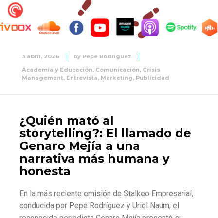
3 abril, 2026
by
Pepe Rodriguez
Academía y Educación
,
Comunicación
,
Crisis
Management
,
Entrevista
,
Marketing
,
Publicidad
¿Quién mató al
storytelling?: El llamado de
Genaro Mejía a una
narrativa más humana y
honesta
En la más reciente emisión de Stalkeo Empresarial,
conducida por Pepe Rodríguez y Uriel Naum, el
reconocido periodista Genaro Mejía presentó su