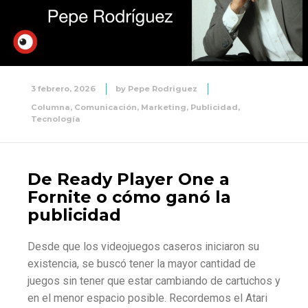
3 febrero, 2026
by
Pepe Rodriguez
Columna
,
Comunicación
,
Marketing
,
Publicidad
,
Tecnología
De Ready Player One a
Fornite o cómo ganó la
publicidad
Desde que los videojuegos caseros iniciaron su
existencia, se buscó tener la mayor cantidad de
juegos sin tener que estar cambiando de cartuchos y
en el menor espacio posible. Recordemos el Atari