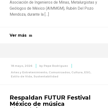
Asociación de Ingenieros de Minas, Metalurgistas y
Geólogos de México (AIMMGM), Rubén Del Pozo
Mendoza, durante la […]
Ver más
18 mayo, 2026
by
Pepe Rodriguez
Artes y Entretenimiento
,
Comunicados
,
Cultura
,
ESG
,
Estilo de Vida
,
Sustentabilidad
Respaldan FUTUR Festival
México de música