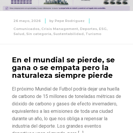
26 mayo, 2026
by
Pepe Rodriguez
Comunicados
,
Crisis Management
,
Deportes
,
ESG
,
Salud
,
Sin categoría
,
Sustentabilidad
,
Turismo
En el mundial se pierde, se
gana o se empata pero la
naturaleza siempre pierde
El próximo Mundial de Futbol podría dejar una huella
de carbono de 15 millones de toneladas métricas de
dióxido de carbono y gases de efecto invernadero,
equivalentes a las emisiones de toda una ciudad
durante un año, lo que nos obliga a repensar la
industria del deporte. Los grandes eventos