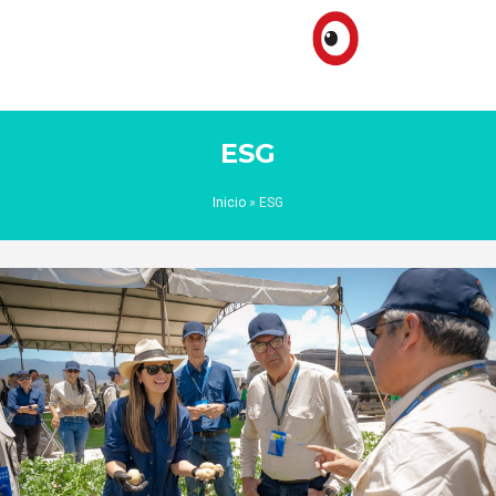
ESG
Inicio
»
ESG