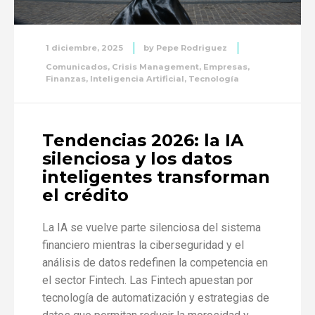
1 diciembre, 2025
by
Pepe Rodriguez
Comunicados
,
Crisis Management
,
Empresas
,
Finanzas
,
Inteligencia Artificial
,
Tecnología
Tendencias 2026: la IA
silenciosa y los datos
inteligentes transforman
el crédito
La IA se vuelve parte silenciosa del sistema
financiero mientras la ciberseguridad y el
análisis de datos redefinen la competencia en
el sector Fintech. Las Fintech apuestan por
tecnología de automatización y estrategias de