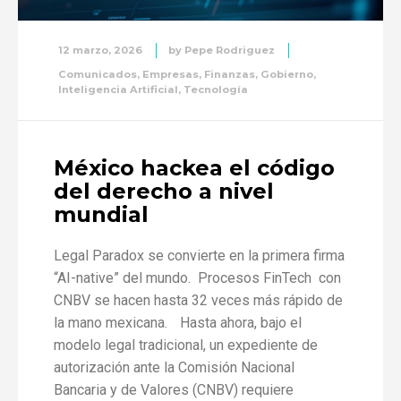
12 marzo, 2026
by
Pepe Rodriguez
Comunicados
,
Empresas
,
Finanzas
,
Gobierno
,
Inteligencia Artificial
,
Tecnología
México hackea el código
del derecho a nivel
mundial
Legal Paradox se convierte en la primera firma
“AI-native” del mundo. Procesos FinTech con
CNBV se hacen hasta 32 veces más rápido de
la mano mexicana. Hasta ahora, bajo el
modelo legal tradicional, un expediente de
autorización ante la Comisión Nacional
Bancaria y de Valores (CNBV) requiere