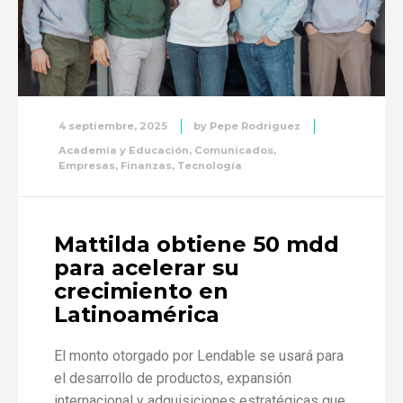
4 septiembre, 2025
by
Pepe Rodriguez
Academía y Educación
,
Comunicados
,
Empresas
,
Finanzas
,
Tecnología
Mattilda obtiene 50 mdd
para acelerar su
crecimiento en
Latinoamérica
El monto otorgado por Lendable se usará para
el desarrollo de productos, expansión
internacional y adquisiciones estratégicas que