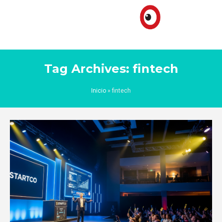
Tag Archives: fintech
Inicio
»
fintech