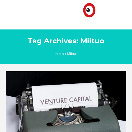
Tag Archives: Miituo
Inicio
»
Miituo