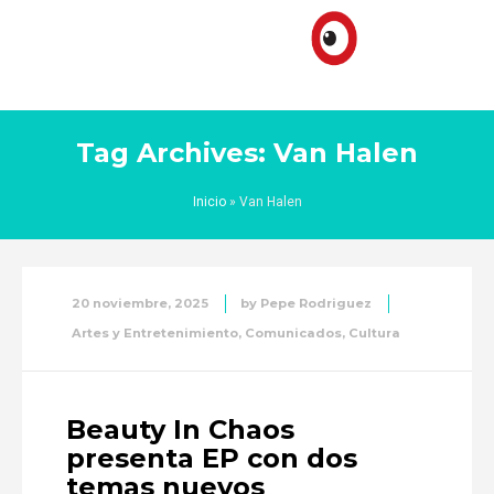
Tag Archives: Van Halen
Inicio
»
Van Halen
20 noviembre, 2025
by
Pepe Rodriguez
Artes y Entretenimiento
,
Comunicados
,
Cultura
Beauty In Chaos
presenta EP con dos
temas nuevos