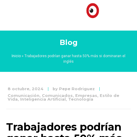
Blog
Inicio
»
Trabajadores podrían ganar hasta 50% más si dominaran el
inglés
8 octubre, 2024
by
Pepe Rodriguez
Comunicación
,
Comunicados
,
Empresas
,
Estilo de
Vida
,
Inteligencia Artificial
,
Tecnología
Trabajadores podrían