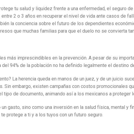
ege tu salud y liquidez frente a una enfermedad, el seguro de 
entre 2 o 3 años en recuperar el nivel de vida ante casos de fall
mbién la conciencia sobre el futuro de los dependientes económi
gresos que muchas familias para que el duelo no se convierta tam
gales más imprescindibles en la prevención. A pesar de su import
a del 94% de la población no ha definido legalmente el destino d
ento? La herencia queda en manos de un juez, y de un juicio suc
res. Sin embargo, existen campañas con costos promocionales qu
el tipo de documento, animando así a los mexicanos a proteger l
 gasto, sino como una inversión en la salud física, mental y fina
 te protege a ti y a los tuyos con un futuro seguro.