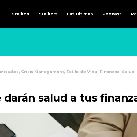
Stalkeo
Stalkers
Las Últimas
Podcast
Re
nicados
,
Crisis Management
,
Estilo de Vida
,
Finanzas
,
Salud
e darán salud a tus finanz