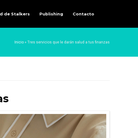
d de Stalkers
Publishing
Contacto
Inicio
»
Tres servicios que le darán salud a tus finanzas
as