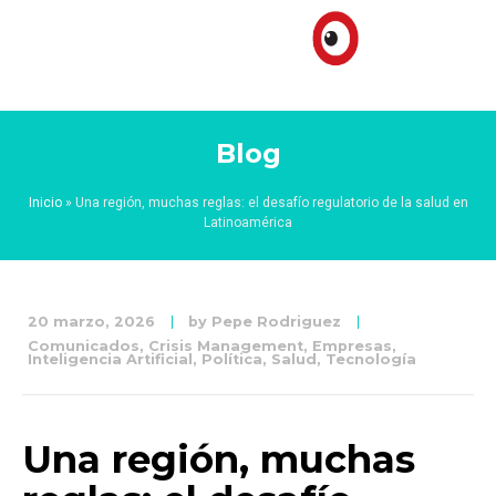
Blog
Inicio
»
Una región, muchas reglas: el desafío regulatorio de la salud en
Latinoamérica
20 marzo, 2026
by
Pepe Rodriguez
Comunicados
,
Crisis Management
,
Empresas
,
Inteligencia Artificial
,
Política
,
Salud
,
Tecnología
Una región, muchas