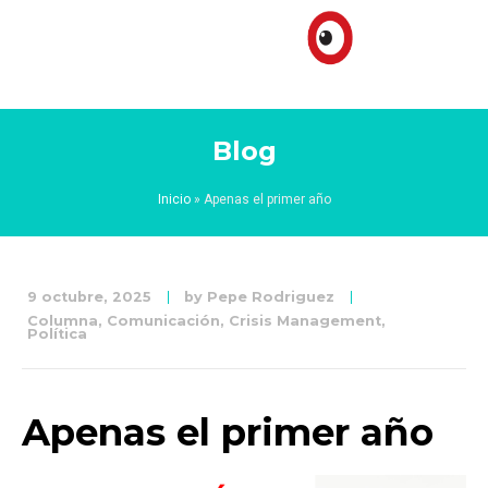
Blog
Inicio
»
Apenas el primer año
9 octubre, 2025
by
Pepe Rodriguez
Columna
,
Comunicación
,
Crisis Management
,
Política
Apenas el primer año