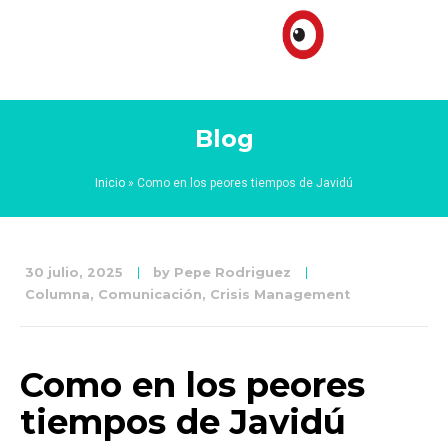
Blog
Inicio
»
Como en los peores tiempos de Javidú
30 julio, 2025
by
Pepe Rodriguez
Columna
,
Comunicación
,
Crisis Management
Como en los peores
tiempos de Javidú