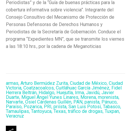
Periodistas” y de la “Guía de buenas prácticas para la
cobertura informativa sobre violencia”. Integrante del
Consejo Consultivo del Mecanismo de Protección de
Personas Defensoras de Derechos Humanos y
Periodistas de la Secretaría de Gobernación. Conduce el
programa “Expedientes MN”, que se transmite los viernes
a las 18:10 hrs., por la cadena de Meganoticias
armas
,
Arturo Bermúdez Zurita
,
Ciudad de México
,
Ciudad
Victoria
,
Coatzacoalcos
,
Cuitláhuac García Jiménez
,
Fidel
Herrera Beltrán
,
Hidalgo
,
Huejutla
,
Irma
,
Javidú
,
Javier
Duarte
,
Miguel Ángel Yunes Linares
,
Morena
,
morenista
,
Narvarte
,
Osiel Cárdenas Guillén
,
PAN
,
panista
,
Pánuco
,
Paraíso
,
Pozarica
,
PRI
,
priísta
,
San Luis Potosí
,
Tabasco
,
Tamaulipas
,
Tantoyuca
,
Texas
,
tráfico de drogas
,
Tuxpan
,
Veracruz