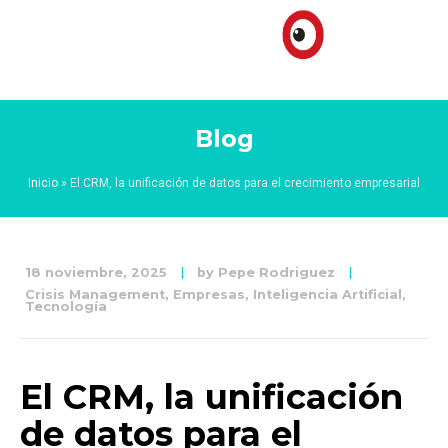
Blog
Inicio
»
El CRM, la unificación de datos para el crecimiento empresarial
18 noviembre, 2025
by
Pepe Rodriguez
Crisis Management
,
Empresas
,
Inteligencia Artificial
,
Tecnología
El CRM, la unificación
de datos para el