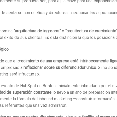
damente su producto son, para él, la clave para una
exponenciaci
 de sentarse con dueños y directores, cuestionar las suposicion
denomina
“arquitectura de ingresos”
o
“arquitectura de crecimiento
 el éxito de sus clientes. Es esta distinción la que los posicio
égico
 de que el
crecimiento de una empresa está intrínsecamente ligad
as empresas a
reflexionar sobre su diferenciador único
. Si no se 
ting será infructuoso.
 un evento de HubSpot en Boston. Inicialmente intimidado por el n
dad de superación constante
lo llevó a un año de preparación in
osamente la fórmula del inbound marketing —construir informació
sas referentes que una vez admiraron.