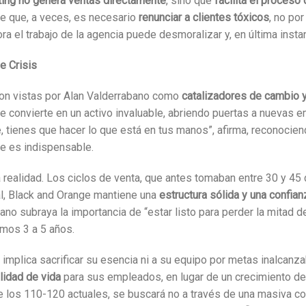
ting no genera ventas directamente
, sino que
facilita el proceso
 de que, a veces, es necesario
renunciar a clientes tóxicos
, no po
ra el trabajo de la agencia puede desmoralizar y, en última instanc
e Crisis
 son vistas por Alan Valderrabano como
catalizadores de cambio 
e convierte en un activo invaluable, abriendo puertas a nuevas 
te, tienes que hacer lo que está en tus manos”, afirma, reconocie
se es indispensable.
realidad. Los ciclos de venta, que antes tomaban entre 30 y 45 d
al, Black and Orange mantiene una
estructura sólida y una confia
no subraya la importancia de “estar listo para perder la mitad d
imos 3 a 5 años.
 implica sacrificar su esencia ni a su equipo por metas inalcanz
alidad de vida
para sus empleados, en lugar de un crecimiento d
 los 110-120 actuales, se buscará no a través de una masiva con