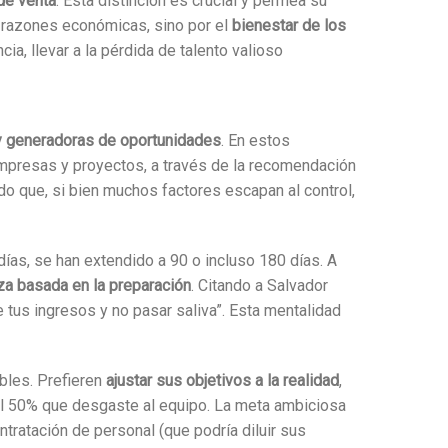
 de venta
. Esta distinción es crucial y permea su
r razones económicas, sino por el
bienestar de los
ia, llevar a la pérdida de talento valioso
y generadoras de oportunidades
. En estos
empresas y proyectos, a través de la recomendación
ndo que, si bien muchos factores escapan al control,
ías, se han extendido a 90 o incluso 180 días. A
nza basada en la preparación
. Citando a Salvador
e tus ingresos y no pasar saliva”. Esta mentalidad
ables. Prefieren
ajustar sus objetivos a la realidad
,
el 50% que desgaste al equipo. La meta ambiciosa
tratación de personal (que podría diluir sus