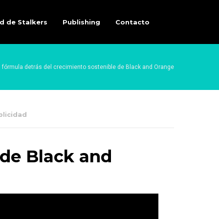
d de Stalkers
Publishing
Contacto
 fórmula detrás del crecimiento sostenible de Black and Orange
blicidad
 de Black and