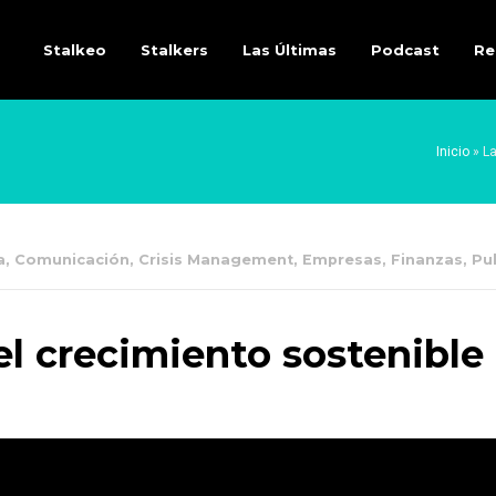
Stalkeo
Stalkers
Las Últimas
Podcast
Re
Inicio
»
La
a
,
Comunicación
,
Crisis Management
,
Empresas
,
Finanzas
,
Pu
el crecimiento sostenible