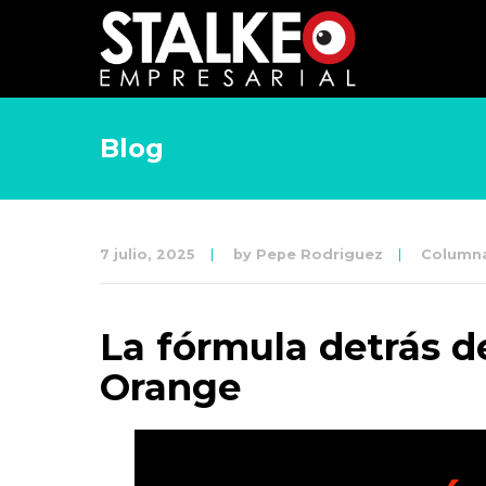
Blog
7 julio, 2025
by
Pepe Rodriguez
Column
La fórmula detrás d
Orange