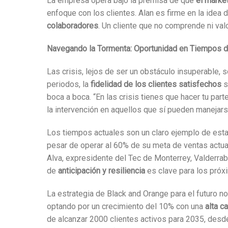
La empresa opera bajo la premisa de que
el marke
enfoque con los clientes. Alan es firme en la idea
colaboradores
. Un cliente que no comprende ni valo
Navegando la Tormenta: Oportunidad en Tiempos d
Las crisis, lejos de ser un obstáculo insuperable,
periodos, la
fidelidad de los clientes satisfechos
s
boca a boca. “En las crisis tienes que hacer tu par
la intervención en aquellos que sí pueden manejar
Los tiempos actuales son un claro ejemplo de esta 
pesar de operar al 60% de su meta de ventas actu
Alva, expresidente del Tec de Monterrey, Valderraba
de
anticipación y resiliencia
es clave para los próx
La estrategia de Black and Orange para el futuro no
optando por un crecimiento del 10% con una
alta c
de alcanzar 2000 clientes activos para 2035, desde