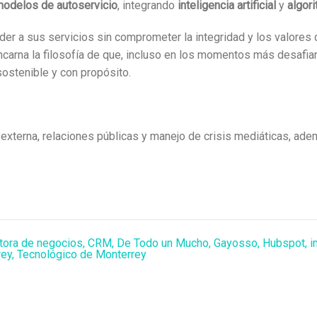
modelos de autoservicio
, integrando
inteligencia artificial
y
algor
der a sus servicios sin comprometer la integridad y los valores
 encarna la filosofía de que, incluso en los momentos más desaf
sostenible y con propósito.
xterna, relaciones públicas y manejo de crisis mediáticas, ad
tora de negocios
,
CRM
,
De Todo un Mucho
,
Gayosso
,
Hubspot
,
i
rey
,
Tecnológico de Monterrey