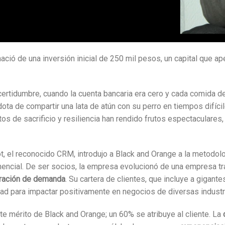
ció de una inversión inicial de 250 mil pesos, un capital que ape
rtidumbre, cuando la cuenta bancaria era cero y cada comida d
cdota de compartir una lata de atún con su perro en tiempos difíc
s de sacrificio y resiliencia han rendido frutos espectaculares,
t, el reconocido CRM, introdujo a Black and Orange a la metodol
nencial. De ser socios, la empresa evolucionó de una empresa tra
ración de demanda
. Su cartera de clientes, que incluye a gigan
ad para impactar positivamente en negocios de diversas industr
e mérito de Black and Orange; un 60% se atribuye al cliente. La