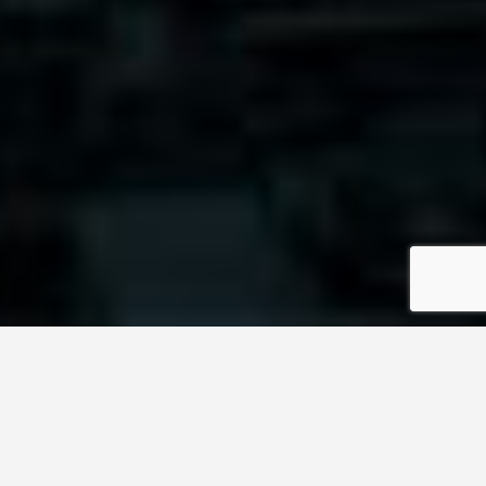
STALKEO EMPRESARIAL
surgió en 2020 como una iniciativa de tres comunicólogos