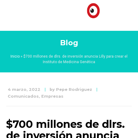
Blog
Inicio
»
$700 millones de dlrs. de inversión anuncia Lilly para crear el
Instituto de Medicina Genética
4 marzo, 2022
by
Pepe Rodriguez
Comunicados
,
Empresas
$700 millones de dlrs.
de inversión anuncia