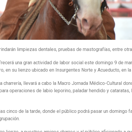
brindarán limpiezas dentales, pruebas de mastografías, entre otras
ofrecerá una gran actividad de labor social este domingo 9 de ma
ro, en su lienzo ubicado en Insurgentes Norte y Acueducto, en l
a charrería, llevará a cabo la Macro Jornada Médico-Cultural don
 para operaciones de labio leporino, paladar hendido y cataratas
 las cinco de la tarde, donde el público podrá pasar un domingo f
grupación.
tro lienzo, a nuestros amigos charros y al público aficionado a