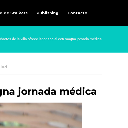
d de Stalkers
Publishing
Contacto
Charros de la villa ofrece labor social con magna jornada médica
alud
agna jornada médica