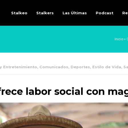
Stalkeo
Stalkers
Las Últimas
Podcast
Re
Inicio
»
 y Entretenimiento
,
Comunicados
,
Deportes
,
Estilo de Vida
,
S
 ofrece labor social con m