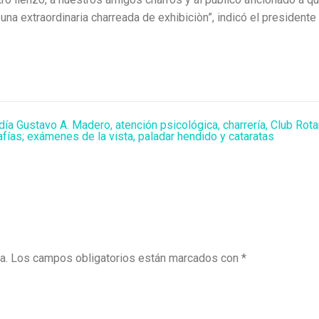
na extraordinaria charreada de exhibiciòn”, indicó el presidente 
ldía Gustavo A. Madero
,
atención psicológica
,
charrería
,
Club Rota
fías; exámenes de la vista
,
paladar hendido y cataratas
a.
Los campos obligatorios están marcados con
*