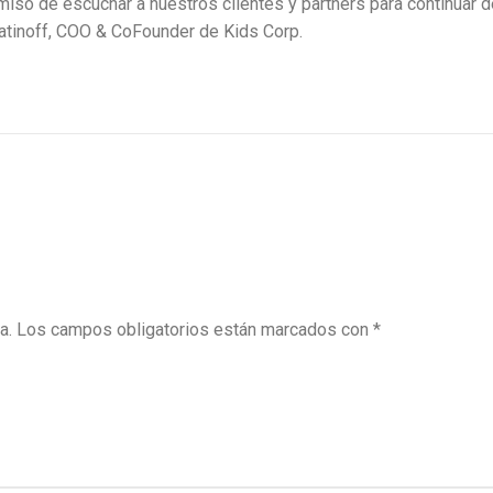
iso de escuchar a nuestros clientes y partners para continuar 
atinoff, COO & CoFounder de Kids Corp.
a.
Los campos obligatorios están marcados con
*