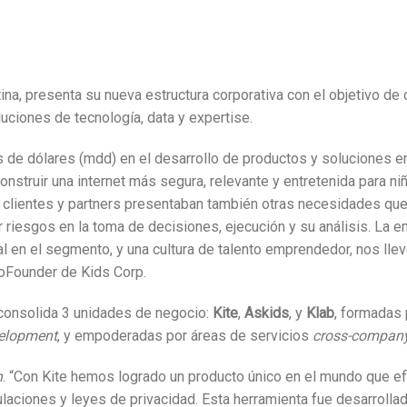
tina, presenta su nueva estructura corporativa con el objetivo d
luciones de tecnología, data y expertise.
s de dólares (mdd) en el desarrollo de productos y soluciones 
nstruir una internet más segura, relevante y entretenida para ni
clientes y partners presentaban también otras necesidades que 
riesgos en la toma de decisiones, ejecución y su análisis. La em
l en el segmento, y una cultura de talento emprendedor, nos llev
oFounder de Kids Corp.
 consolida 3 unidades de negocio:
Kite
,
Askids
, y
Klab
, formadas 
elopment
, y empoderadas por áreas de servicios
cross-compan
n
. “Con Kite hemos logrado un producto único en el mundo que efi
laciones y leyes de privacidad. Esta herramienta fue desarrollad