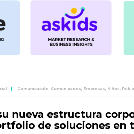
ial
Comunicación
,
Comunicados
,
Empresas
,
Niños
,
Publi
su nueva estructura corpo
rtfolio de soluciones en t