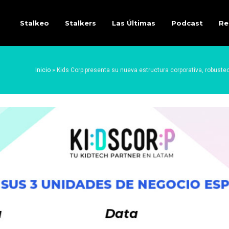
Stalkeo
Stalkers
Las Últimas
Podcast
Re
Inicio
»
Kids Corp presenta su nueva estructura corporativa, robustec