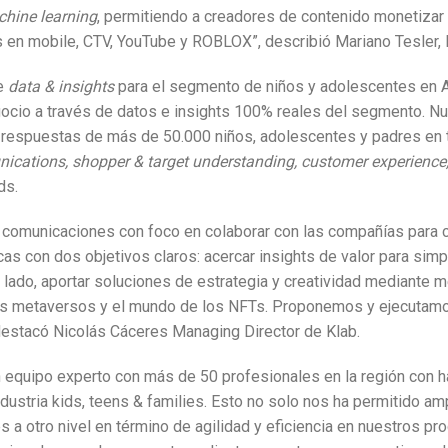
hine learning
, permitiendo a creadores de contenido monetizar 
s en mobile, CTV, YouTube y ROBLOX”, describió Mariano Tesler, 
de
data & insights
para el segmento de niños y adolescentes en A
cio a través de datos e insights 100% reales del segmento. Nues
s respuestas de más de 50.000 niños, adolescentes y padres en 
cations, shopper & target understanding, customer experience
ds.
 comunicaciones con foco en colaborar con las compañías para c
s con dos objetivos claros: acercar insights de valor para simp
ro lado, aportar soluciones de estrategia y creatividad mediante
 metaversos y el mundo de los NFTs. Proponemos y ejecutamos
destacó Nicolás Cáceres Managing Director de Klab.
 equipo experto con más de 50 profesionales en la región con ha
dustria kids, teens & families. Esto no solo nos ha permitido am
 a otro nivel en término de agilidad y eficiencia en nuestros pro