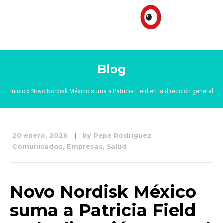
Blog
Inicio
»
Novo Nordisk México suma a Patricia Field en la dirección general
20 enero, 2026
by
Pepe Rodriguez
Comunicados
,
Empresas
,
Salud
Novo Nordisk México
suma a Patricia Field