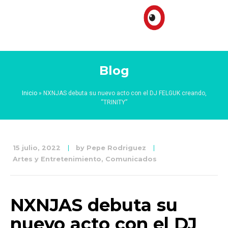
Blog
Inicio
»
NXNJAS debuta su nuevo acto con el DJ FELGUK creando,
“TRINITY”
15 julio, 2022
by
Pepe Rodriguez
Artes y Entretenimiento
,
Comunicados
NXNJAS debuta su
nuevo acto con el DJ