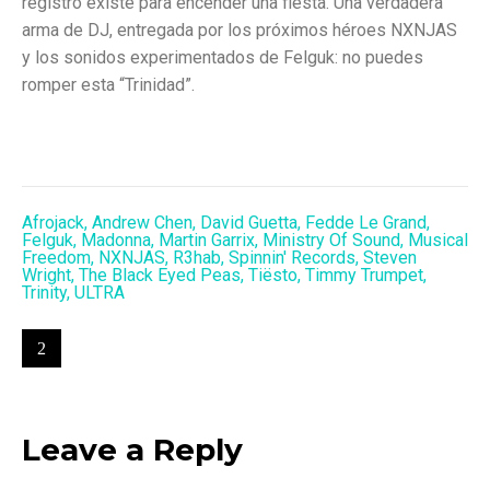
registro existe para encender una fiesta. Una verdadera
arma de DJ, entregada por los próximos héroes NXNJAS
y los sonidos experimentados de Felguk: no puedes
romper esta “Trinidad”.
Afrojack
,
Andrew Chen
,
David Guetta
,
Fedde Le Grand
,
Felguk
,
Madonna
,
Martin Garrix
,
Ministry Of Sound
,
Musical
Freedom
,
NXNJAS
,
R3hab
,
Spinnin' Records
,
Steven
Wright
,
The Black Eyed Peas
,
Tiësto
,
Timmy Trumpet
,
Trinity
,
ULTRA
Leave a Reply