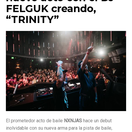
FELGUK creando,
“TRINITY”
El prometedor acto de baile
NXNJAS
hace un debut
inolvidable con su nueva arma para la pista de baile,