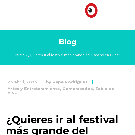
Blog
Inicio
»
¿Quieres ir al festival más grande del Habano en Cuba?
23 abril, 2025
by
Pepe Rodriguez
Artes y Entretenimiento
,
Comunicados
,
Estilo de
Vida
¿Quieres ir al festival
más grande del