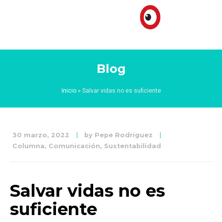
Blog
Inicio
»
Salvar vidas no es suficiente
30 marzo, 2022
by
Pepe Rodriguez
Columna
,
Comunicación
,
Sustentabilidad
Salvar vidas no es
suficiente