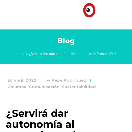
Blog
Inicio
»
¿Servirá dar autonomía al Mecanismo de Protección?
26 abril, 2022
by
Pepe Rodriguez
Columna
,
Comunicación
,
Sustentabilidad
¿Servirá dar
autonomía al