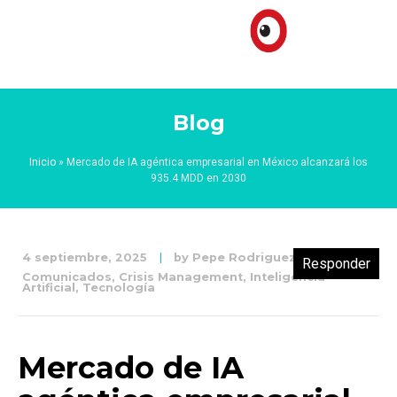
Blog
Inicio
»
Mercado de IA agéntica empresarial en México alcanzará los
935.4 MDD en 2030
4 septiembre, 2025
by
Pepe Rodriguez
Responder
Comunicados
,
Crisis Management
,
Inteligencia
Artificial
,
Tecnología
Mercado de IA