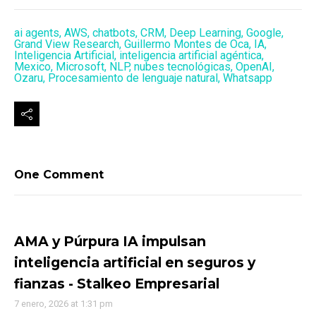
ai agents
,
AWS
,
chatbots
,
CRM
,
Deep Learning
,
Google
,
Grand View Research
,
Guillermo Montes de Oca
,
IA
,
Inteligencia Artificial
,
inteligencia artificial agéntica
,
Mexico
,
Microsoft
,
NLP
,
nubes tecnológicas
,
OpenAI
,
Ozaru
,
Procesamiento de lenguaje natural
,
Whatsapp
One Comment
AMA y Púrpura IA impulsan
inteligencia artificial en seguros y
fianzas - Stalkeo Empresarial
7 enero, 2026 at 1:31 pm