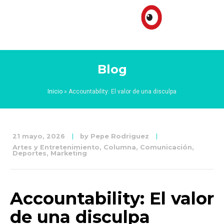
Blog
Inicio
»
Accountability: El valor de una disculpa
21 mayo, 2026
by
Pepe Rodriguez
Artes y Entretenimiento
,
Columna
,
Comunicación
,
Deportes
,
Marketing
Accountability: El valor
de una disculpa